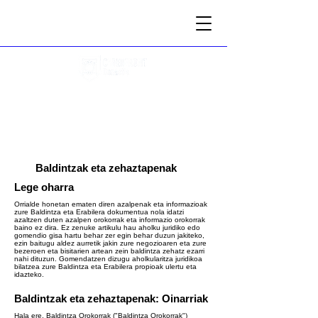
2025.11.17-18
Donostia
Baldintzak eta zehaztapenak
Lege oharra
Orrialde honetan ematen diren azalpenak eta informazioak
zure Baldintza eta Erabilera dokumentua nola idatzi
azaltzen duten azalpen orokorrak eta informazio orokorrak
baino ez dira. Ez zenuke artikulu hau aholku juridiko edo
gomendio gisa hartu behar zer egin behar duzun jakiteko,
ezin baitugu aldez aurretik jakin zure negozioaren eta zure
bezeroen eta bisitarien artean zein baldintza zehatz ezarri
nahi dituzun. Gomendatzen dizugu aholkularitza juridikoa
bilatzea zure Baldintza eta Erabilera propioak ulertu eta
idazteko.
Baldintzak eta zehaztapenak: Oinarriak
Hala ere, Baldintza Orokorrak ("Baldintza Orokorrak")