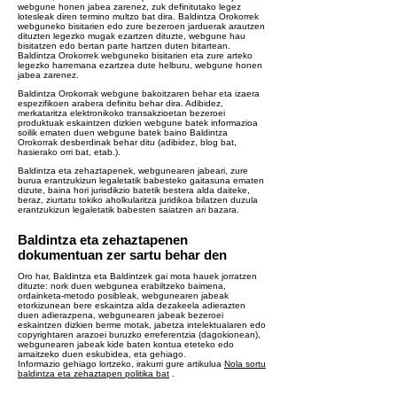
webgune honen jabea zarenez, zuk definitutako legez
lotesleak diren termino multzo bat dira. Baldintza Orokorrek
webguneko bisitarien edo zure bezeroen jarduerak arautzen
dituzten legezko mugak ezartzen dituzte, webgune hau
bisitatzen edo bertan parte hartzen duten bitartean.
Baldintza Orokorrek webguneko bisitarien eta zure arteko
legezko harremana ezartzea dute helburu, webgune honen
jabea zarenez.
Baldintza Orokorrak webgune bakoitzaren behar eta izaera
espezifikoen arabera definitu behar dira. Adibidez,
merkataritza elektronikoko transakzioetan bezeroei
produktuak eskaintzen dizkien webgune batek informazioa
soilik ematen duen webgune batek baino Baldintza
Orokorrak desberdinak behar ditu (adibidez, blog bat,
hasierako orri bat, etab.).
Baldintza eta zehaztapenek, webgunearen jabeari, zure
burua erantzukizun legaletatik babesteko gaitasuna ematen
dizute, baina hori jurisdikzio batetik bestera alda daiteke,
beraz, ziurtatu tokiko aholkularitza juridikoa bilatzen duzula
erantzukizun legaletatik babesten saiatzen ari bazara.
Baldintza eta zehaztapenen
dokumentuan zer sartu behar den
Oro har, Baldintza eta Baldintzek gai mota hauek jorratzen
dituzte: nork duen webgunea erabiltzeko baimena,
ordainketa-metodo posibleak, webgunearen jabeak
etorkizunean bere eskaintza alda dezakeela adierazten
duen adierazpena, webgunearen jabeak bezeroei
eskaintzen dizkien berme motak, jabetza intelektualaren edo
copyrightaren arazoei buruzko erreferentzia (dagokionean),
webgunearen jabeak kide baten kontua eteteko edo
amaitzeko duen eskubidea, eta gehiago.
Informazio gehiago lortzeko, irakurri gure artikulua
Nola sortu
baldintza eta zehaztapen politika bat
.