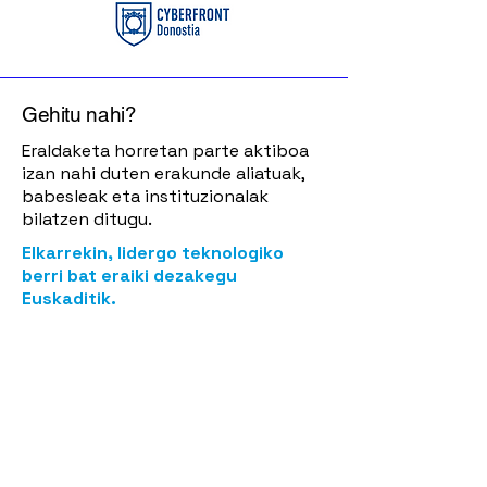
Gehitu nahi?
Eraldaketa horretan parte aktiboa
izan nahi duten erakunde aliatuak,
babesleak eta instituzionalak
bilatzen ditugu.
Elkarrekin, lidergo teknologiko
berri bat eraiki dezakegu
Euskaditik.
Kontaktua
Asier Basterretxea ·
asier@cyber.eus
| Xabier Mitxelena ·