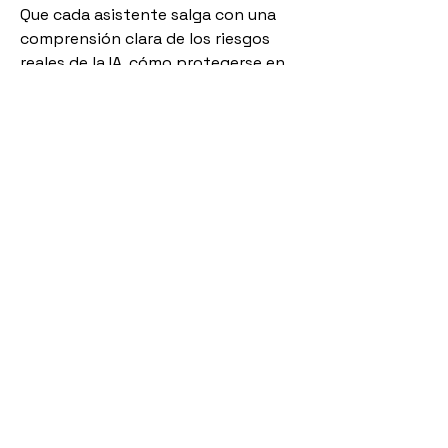
Que cada asistente salga con una
comprensión clara de los riesgos
reales de la IA, cómo protegerse en
su vida personal y profesional, y una
hoja de ruta práctica para usar la
inteligencia artificial de manera
segura, ética y eficiente en su
negocio o día a día digital.
Registro a taller
** Debido al aforo limitado, los talleres
requerirán de un registro adicional. Usar el
siguiente enlace para ello